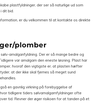
kabe plastfyldninger, der ser så naturlige ud som
 dit bid.
nformation, er du velkommen til at kontakte os direkte
nger/plomber
n sølv-amalganfyldning. Der er så mange bedre og
 Tidligere var amalgam den eneste løsning. Plast har
emper, hvoraf den vigtigste er, at plasten hæfter
etyder, at der ikke skal fjernes så meget sund
ehandles.
gså en gavnlig virkning på forebyggelse af
hvor tidligere tiders sølvamalgamfyldninger ofte
over tid. Revner der øger risikoen for at tanden på et