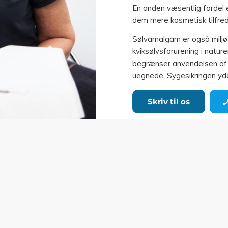
En anden væsentlig fordel er
dem mere kosmetisk tilfred
Sølvamalgam er også miljøs
kviksølvsforurening i natur
begrænser anvendelsen af a
uegnede. Sygesikringen yder
Skriv til os