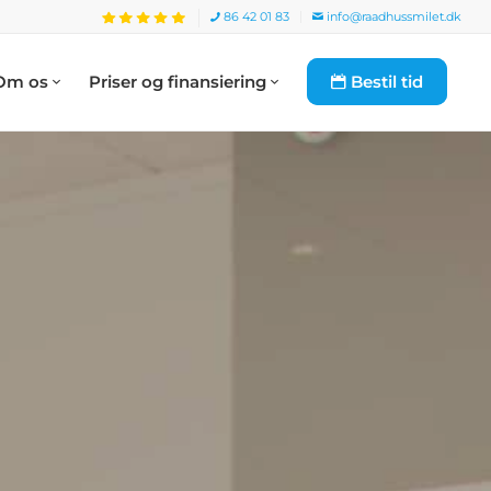
86 42 01 83
info@raadhussmilet.dk
Om os
Priser og finansiering
Bestil tid