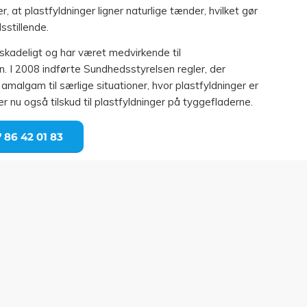
, at plastfyldninger ligner naturlige tænder, hvilket gør
sstillende.
kadeligt og har været medvirkende til
en. I 2008 indførte Sundhedsstyrelsen regler, der
malgam til særlige situationer, hvor plastfyldninger er
 nu også tilskud til plastfyldninger på tyggefladerne.
86 42 01 83