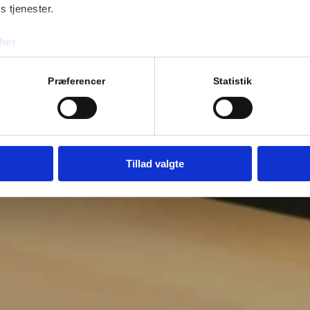
s tjenester.
her
Præferencer
Statistik
Tillad valgte