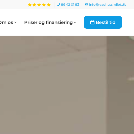
86 42 01 83
info@raadhussmilet.dk
Om os
Priser og finansiering
Bestil tid