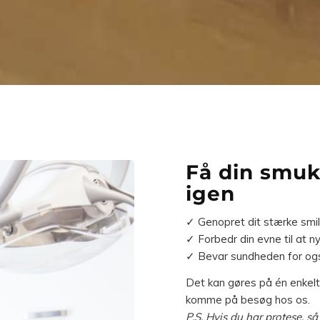
Få din smuk
igen
✓ Genopret dit stærke smil
✓ Forbedr din evne til at 
✓ Bevar sundheden for og
Det kan gøres på én enkelt 
komme på besøg hos os.
P.S. Hvis du har protese, s